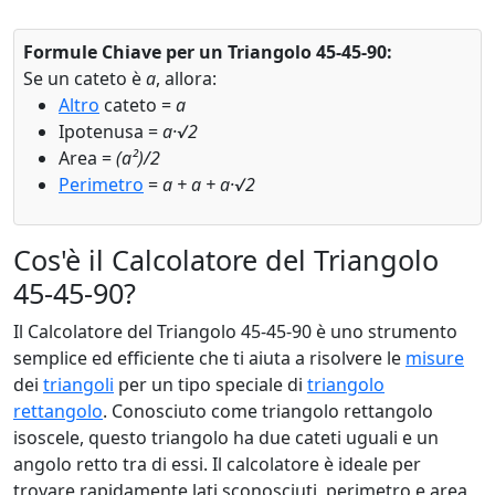
Formule Chiave per un Triangolo 45-45-90:
Se un cateto è
a
, allora:
Altro
cateto =
a
Ipotenusa =
a·√2
Area =
(a²)/2
Perimetro
=
a + a + a·√2
Cos'è il Calcolatore del Triangolo
45-45-90?
Il Calcolatore del Triangolo 45-45-90 è uno strumento
semplice ed efficiente che ti aiuta a risolvere le
misure
dei
triangoli
per un tipo speciale di
triangolo
rettangolo
. Conosciuto come triangolo rettangolo
isoscele, questo triangolo ha due cateti uguali e un
angolo retto tra di essi. Il calcolatore è ideale per
trovare rapidamente lati sconosciuti, perimetro e area