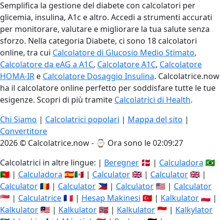
Semplifica la gestione del diabete con calcolatori per
glicemia, insulina, A1c e altro. Accedi a strumenti accurati
per monitorare, valutare e migliorare la tua salute senza
sforzo. Nella categoria Diabete, ci sono 18 calcolatori
online, tra cui
Calcolatore di Glucosio Medio Stimato
,
Calcolatore da eAG a A1C
,
Calcolatore A1C
,
Calcolatore
HOMA-IR
e
Calcolatore Dosaggio Insulina
. Calcolatrice.now
ha il calcolatore online perfetto per soddisfare tutte le tue
esigenze. Scopri di più tramite
Calcolatrici di Health
.
Chi Siamo
|
Calcolatrici popolari
|
Mappa del sito
|
Convertitore
2026 © Calcolatrice.now - ⌚
Ora sono le 02:09:27
Calcolatrici in altre lingue: |
Beregner
🇩🇰 |
Calculadora
🇧🇷
🇵🇹 |
Calculadora
🇪🇸🇲🇽 |
Calculator
🇬🇧 |
Calculator
🇬🇧 |
Calculator
🇷🇴 |
Calculator
🇵🇭 |
Calculator
🇺🇸 |
Calculator
🇸🇬 |
Calculatrice
🇫🇷 |
Hesap Makinesi
🇹🇷 |
Kalkulator
🇵🇱 |
Kalkulator
🇲🇾 |
Kalkulator
🇳🇴 |
Kalkulator
🇮🇩 |
Kalkylator