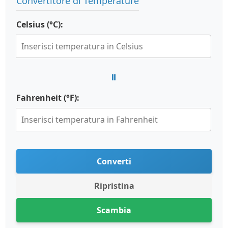
Convertitore di Temperature
Celsius (°C):
=
Fahrenheit (°F):
Converti
Ripristina
Scambia