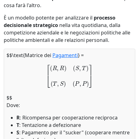
cosa farà l'altro.
È un modello potente per analizzare il
processo
decisionale strategico
nella vita quotidiana, dalla
competizione aziendale e le negoziazioni politiche alle
politiche ambientali e alle relazioni personali.
$$\text{Matrice dei
Pagamenti
} =
[
(
R
,
R
)
(
S
,
T
)
(
T
,
S
)
(
P
,
P
)
]
$$
Dove:
R
: Ricompensa per cooperazione reciproca
T
: Tentazione a defezionare
S
: Pagamento per il "sucker" (cooperare mentre