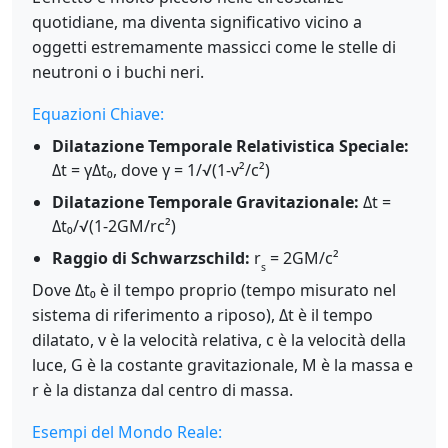
quotidiane, ma diventa significativo vicino a
oggetti estremamente massicci come le stelle di
neutroni o i buchi neri.
Equazioni Chiave:
Dilatazione Temporale Relativistica Speciale:
Δt = γΔt₀, dove γ = 1/√(1-v²/c²)
Dilatazione Temporale Gravitazionale:
Δt =
Δt₀/√(1-2GM/rc²)
Raggio di Schwarzschild:
r
= 2GM/c²
s
Dove Δt₀ è il tempo proprio (tempo misurato nel
sistema di riferimento a riposo), Δt è il tempo
dilatato, v è la velocità relativa, c è la velocità della
luce, G è la costante gravitazionale, M è la massa e
r è la distanza dal centro di massa.
Esempi del Mondo Reale: