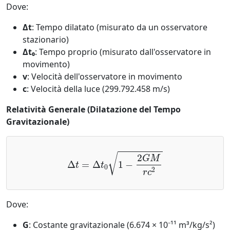
Dove:
Δt
: Tempo dilatato (misurato da un osservatore
stazionario)
Δt₀
: Tempo proprio (misurato dall'osservatore in
movimento)
v
: Velocità dell'osservatore in movimento
c
: Velocità della luce (299.792.458 m/s)
Relatività Generale (Dilatazione del Tempo
Gravitazionale)
Δ
t
=
Δ
t
0
1
−
2
G
M
r
c
2
Dove:
G
: Costante gravitazionale (6.674 × 10⁻¹¹ m³/kg/s²)