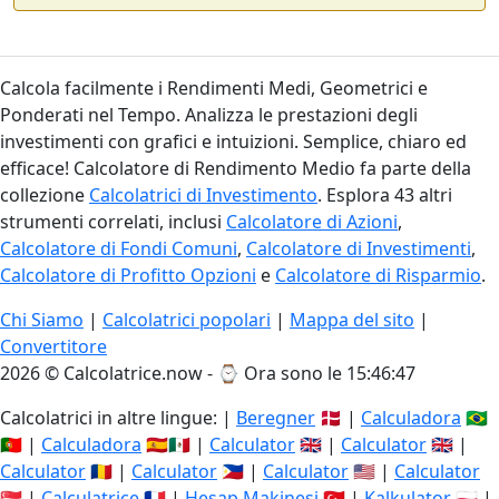
Calcola facilmente i Rendimenti Medi, Geometrici e
Ponderati nel Tempo. Analizza le prestazioni degli
investimenti con grafici e intuizioni. Semplice, chiaro ed
efficace! Calcolatore di Rendimento Medio fa parte della
collezione
Calcolatrici di Investimento
. Esplora 43 altri
strumenti correlati, inclusi
Calcolatore di Azioni
,
Calcolatore di Fondi Comuni
,
Calcolatore di Investimenti
,
Calcolatore di Profitto Opzioni
e
Calcolatore di Risparmio
.
Chi Siamo
|
Calcolatrici popolari
|
Mappa del sito
|
Convertitore
2026 © Calcolatrice.now - ⌚
Ora sono le 15:46:48
Calcolatrici in altre lingue: |
Beregner
🇩🇰 |
Calculadora
🇧🇷
🇵🇹 |
Calculadora
🇪🇸🇲🇽 |
Calculator
🇬🇧 |
Calculator
🇬🇧 |
Calculator
🇷🇴 |
Calculator
🇵🇭 |
Calculator
🇺🇸 |
Calculator
🇸🇬 |
Calculatrice
🇫🇷 |
Hesap Makinesi
🇹🇷 |
Kalkulator
🇵🇱 |