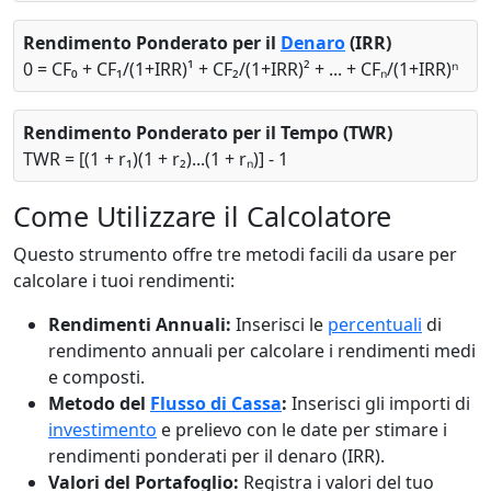
Rendimento Ponderato per il
Denaro
(IRR)
0 = CF₀ + CF₁/(1+IRR)¹ + CF₂/(1+IRR)² + ... + CFₙ/(1+IRR)ⁿ
Rendimento Ponderato per il Tempo (TWR)
TWR = [(1 + r₁)(1 + r₂)...(1 + rₙ)] - 1
Come Utilizzare il Calcolatore
Questo strumento offre tre metodi facili da usare per
calcolare i tuoi rendimenti:
Rendimenti Annuali:
Inserisci le
percentuali
di
rendimento annuali per calcolare i rendimenti medi
e composti.
Metodo del
Flusso di Cassa
:
Inserisci gli importi di
investimento
e prelievo con le date per stimare i
rendimenti ponderati per il denaro (IRR).
Valori del Portafoglio:
Registra i valori del tuo