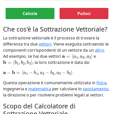
Calcola
Pulisci
Che cos'è la Sottrazione Vettoriale?
La sottrazione vettoriale è il processo di trovare la
differenza tra due
vettori
. Viene eseguita sottraendo le
componenti corrispondenti di un vettore da un
altro
.
a
=
⟨
a
1
,
a
2
,
a
3
⟩
Ad esempio, se hai due vettori
e
b
=
⟨
b
1
,
b
2
,
b
3
⟩
, la loro sottrazione è data da:
a
−
b
=
⟨
a
1
−
b
1
,
a
2
−
b
2
,
a
3
−
b
3
⟩
Questa operazione è comunemente utilizzata in
fisica
,
ingegneria e
matematica
per calcolare lo
spostamento
,
la direzione o per risolvere problemi legati ai vettori.
Scopo del Calcolatore di
Sottrazione Vettoriale