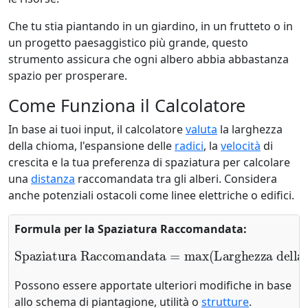
Che tu stia piantando in un giardino, in un frutteto o in
un progetto paesaggistico più grande, questo
strumento assicura che ogni albero abbia abbastanza
spazio per prosperare.
Come Funziona il Calcolatore
In base ai tuoi input, il calcolatore
valuta
la larghezza
della chioma, l'espansione delle
radici
, la
velocità
di
crescita e la tua preferenza di spaziatura per calcolare
una
distanza
raccomandata tra gli alberi. Considera
anche potenziali ostacoli come linee elettriche o edifici.
Formula per la Spaziatura Raccomandata:
Spaziatura Raccomandata
Moltiplicatore di Spaziatura
Larghezza della Chioma
Espansione delle Radici
×
)
×
Moltiplicatore di Velocità di Crescita
,
=
max
(
Possono essere apportate ulteriori modifiche in base
allo schema di piantagione, utilità o
strutture
.