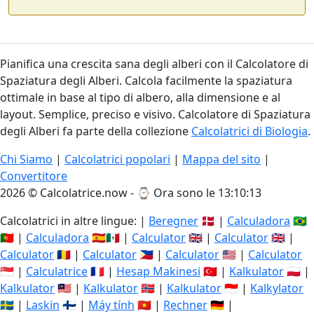
Pianifica una crescita sana degli alberi con il Calcolatore di
Spaziatura degli Alberi. Calcola facilmente la spaziatura
ottimale in base al tipo di albero, alla dimensione e al
layout. Semplice, preciso e visivo. Calcolatore di Spaziatura
degli Alberi fa parte della collezione
Calcolatrici di Biologia
.
Chi Siamo
|
Calcolatrici popolari
|
Mappa del sito
|
Convertitore
2026 © Calcolatrice.now - ⌚
Ora sono le 13:10:14
Calcolatrici in altre lingue: |
Beregner
🇩🇰 |
Calculadora
🇧🇷
🇵🇹 |
Calculadora
🇪🇸🇲🇽 |
Calculator
🇬🇧 |
Calculator
🇬🇧 |
Calculator
🇷🇴 |
Calculator
🇵🇭 |
Calculator
🇺🇸 |
Calculator
🇸🇬 |
Calculatrice
🇫🇷 |
Hesap Makinesi
🇹🇷 |
Kalkulator
🇵🇱 |
Kalkulator
🇲🇾 |
Kalkulator
🇳🇴 |
Kalkulator
🇮🇩 |
Kalkylator
🇸🇪 |
Laskin
🇫🇮 |
Máy tính
🇻🇳 |
Rechner
🇩🇪 |