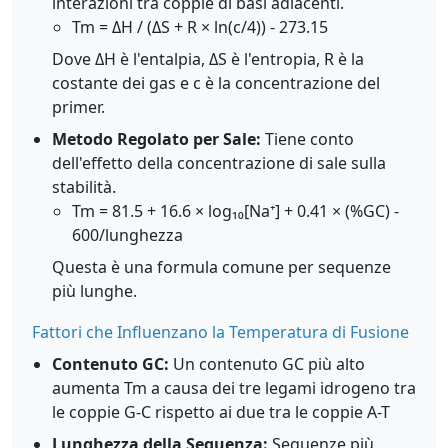
interazioni tra coppie di basi adiacenti.
Tm = ΔH / (ΔS + R × ln(c/4)) - 273.15
Dove ΔH è l'entalpia, ΔS è l'entropia, R è la
costante dei gas e c è la concentrazione del
primer.
Metodo Regolato per Sale:
Tiene conto
dell'effetto della concentrazione di sale sulla
stabilità.
Tm = 81.5 + 16.6 × log₁₀[Na⁺] + 0.41 × (%GC) -
600/lunghezza
Questa è una formula comune per sequenze
più lunghe.
Fattori che Influenzano la Temperatura di Fusione
Contenuto GC:
Un contenuto GC più alto
aumenta Tm a causa dei tre legami idrogeno tra
le coppie G-C rispetto ai due tra le coppie A-T
Lunghezza della Sequenza:
Sequenze più