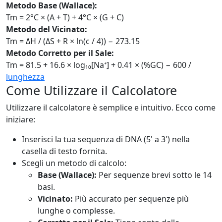
Metodo Base (Wallace):
Tm = 2°C × (A + T) + 4°C × (G + C)
Metodo del Vicinato:
Tm = ΔH / (ΔS + R × ln(c / 4)) − 273.15
Metodo Corretto per il Sale:
Tm = 81.5 + 16.6 × log₁₀[Na⁺] + 0.41 × (%GC) − 600 /
lunghezza
Come Utilizzare il Calcolatore
Utilizzare il calcolatore è semplice e intuitivo. Ecco come
iniziare:
Inserisci la tua sequenza di DNA (5' a 3') nella
casella di testo fornita.
Scegli un metodo di calcolo:
Base (Wallace):
Per sequenze brevi sotto le 14
basi.
Vicinato:
Più accurato per sequenze più
lunghe o complesse.