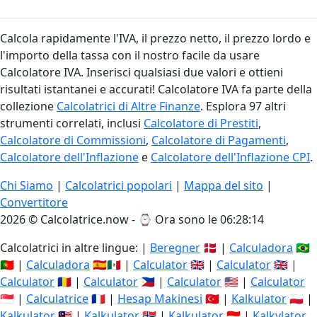
Calcola rapidamente l'IVA, il prezzo netto, il prezzo lordo e
l'importo della tassa con il nostro facile da usare
Calcolatore IVA. Inserisci qualsiasi due valori e ottieni
risultati istantanei e accurati! Calcolatore IVA fa parte della
collezione
Calcolatrici di Altre Finanze
. Esplora 97 altri
strumenti correlati, inclusi
Calcolatore di Prestiti
,
Calcolatore di Commissioni
,
Calcolatore di Pagamenti
,
Calcolatore dell'Inflazione
e
Calcolatore dell'Inflazione CPI
.
Chi Siamo
|
Calcolatrici popolari
|
Mappa del sito
|
Convertitore
2026 © Calcolatrice.now - ⌚
Ora sono le 06:28:15
Calcolatrici in altre lingue: |
Beregner
🇩🇰 |
Calculadora
🇧🇷
🇵🇹 |
Calculadora
🇪🇸🇲🇽 |
Calculator
🇬🇧 |
Calculator
🇬🇧 |
Calculator
🇷🇴 |
Calculator
🇵🇭 |
Calculator
🇺🇸 |
Calculator
🇸🇬 |
Calculatrice
🇫🇷 |
Hesap Makinesi
🇹🇷 |
Kalkulator
🇵🇱 |
Kalkulator
🇲🇾 |
Kalkulator
🇳🇴 |
Kalkulator
🇮🇩 |
Kalkylator