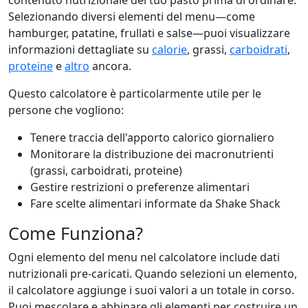
contenuto nutrizionale del tuo pasto prima di ordinare.
Selezionando diversi elementi del menu—come
hamburger, patatine, frullati e salse—puoi visualizzare
informazioni dettagliate su
calorie
, grassi,
carboidrati
,
proteine
e
altro
ancora.
Questo calcolatore è particolarmente utile per le
persone che vogliono:
Tenere traccia dell'apporto calorico giornaliero
Monitorare la distribuzione dei macronutrienti
(grassi, carboidrati, proteine)
Gestire restrizioni o preferenze alimentari
Fare scelte alimentari informate da Shake Shack
Come Funziona?
Ogni elemento del menu nel calcolatore include dati
nutrizionali pre-caricati. Quando selezioni un elemento,
il calcolatore aggiunge i suoi valori a un totale in corso.
Puoi mescolare e abbinare gli elementi per costruire un