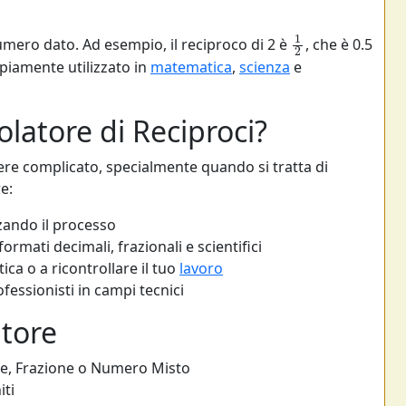
1
2
umero dato. Ad esempio, il reciproco di 2 è
, che è 0.5
piamente utilizzato in
matematica
,
scienza
e
latore di Reciproci?
re complicato, specialmente quando si tratta di
e:
ando il processo
ormati decimali, frazionali e scientifici
ica o a ricontrollare il tuo
lavoro
ofessionisti in campi tecnici
atore
ale, Frazione o Numero Misto
iti