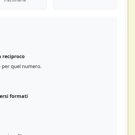
 reciproco
so per quel numero.
versi formati