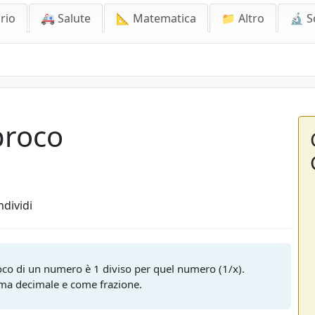
rio
🚑 Salute
📐 Matematica
📁 Altro
🔬 S
proco
dividi
roco di un numero è 1 diviso per quel numero (1/x).
orma decimale e come frazione.