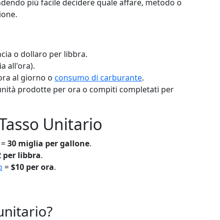
rendendo più facile decidere quale affare, metodo o
ione.
ia o dollaro per libbra.
a all'ora).
ora al giorno o
consumo di carburante
.
ità prodotte per ora o compiti completati per
 Tasso Unitario
 =
30 miglia per gallone
.
 per libbra
.
o
=
$10 per ora
.
unitario?