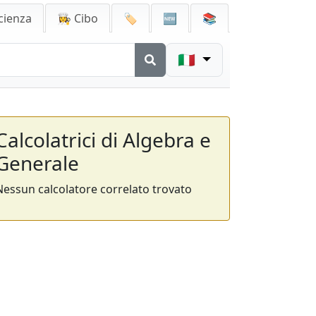
cienza
👩‍🍳 Cibo
🏷️
🆕
📚
🇮🇹
Calcolatrici di Algebra e
Generale
Nessun calcolatore correlato trovato