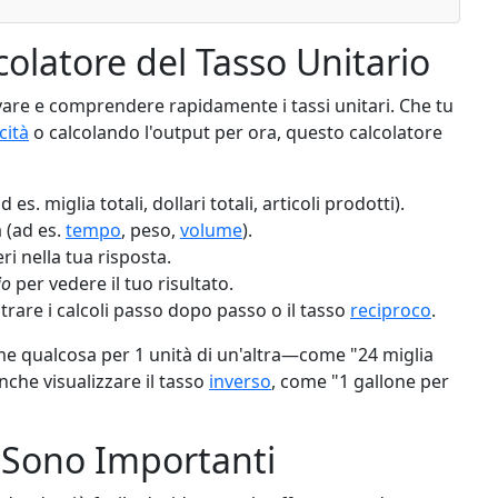
lcolatore del Tasso Unitario
vare e comprendere rapidamente i tassi unitari. Che tu
cità
o calcolando l'output per ora, questo calcolatore
es. miglia totali, dollari totali, articoli prodotti).
 (ad es.
tempo
, peso,
volume
).
ri nella tua risposta.
io
per vedere il tuo risultato.
rare i calcoli passo dopo passo o il tasso
reciproco
.
ome qualcosa per 1 unità di un'altra—come "24 miglia
nche visualizzare il tasso
inverso
, come "1 gallone per
i Sono Importanti