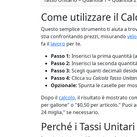
Tasso Unitario = Quantità 1 ÷ Quantità 2
Come utilizzare il Ca
Questo semplice strumento ti aiuta a tro
stia confrontando prezzi, misurando
velo
fa il
lavoro
per te.
Passo 1:
Inserisci la prima quantità (ad 
Passo 2:
Inserisci la seconda quantità
Passo 3:
Scegli quanti decimali deside
Passo 4:
Clicca su
Calcola Tasso Unitar
Opzionale:
Spunta le caselle per most
Dopo il
calcolo
, il risultato è mostrato c
per gallone" o "$0,50 per articolo." Puoi a
24 miglia," se necessario.
Perché i Tassi Unitar