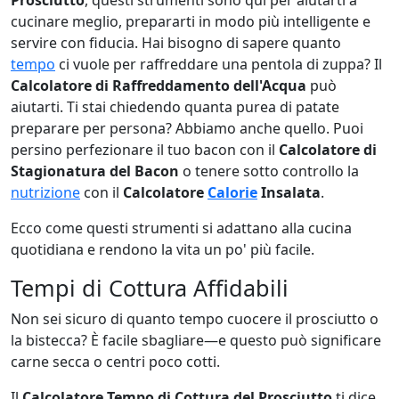
Prosciutto
, questi strumenti sono qui per aiutarti a
cucinare meglio, prepararti in modo più intelligente e
servire con fiducia. Hai bisogno di sapere quanto
tempo
ci vuole per raffreddare una pentola di zuppa? Il
Calcolatore di Raffreddamento dell'Acqua
può
aiutarti. Ti stai chiedendo quanta purea di patate
preparare per persona? Abbiamo anche quello. Puoi
persino perfezionare il tuo bacon con il
Calcolatore di
Stagionatura del Bacon
o tenere sotto controllo la
nutrizione
con il
Calcolatore
Calorie
Insalata
.
Ecco come questi strumenti si adattano alla cucina
quotidiana e rendono la vita un po' più facile.
Tempi di Cottura Affidabili
Non sei sicuro di quanto tempo cuocere il prosciutto o
la bistecca? È facile sbagliare—e questo può significare
carne secca o centri poco cotti.
Il
Calcolatore Tempo di Cottura del Prosciutto
ti dice