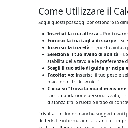
Come Utilizzare il Ca
Segui questi passaggi per ottenere la di
Inserisci la tua altezza
– Puoi usare 
Fornisci la tua taglia di scarpe
– Sce
Inserisci la tua età
– Questo aiuta a
Seleziona il tuo livello di abilità
– Le
stabilità della tavola e le preferenze d
Scegli il tuo stile di guida principal
Facoltativo:
Inserisci il tuo peso e s
piacciono i trick tecnici.”
Clicca su “Trova la mia dimensione
raccomandazione personalizzata, inclu
distanza tra le ruote e il tipo di conca
I risultati includono anche suggerimenti p
di deck. Le informazioni aiutano a compre
skating influenzano la scelta della tavol