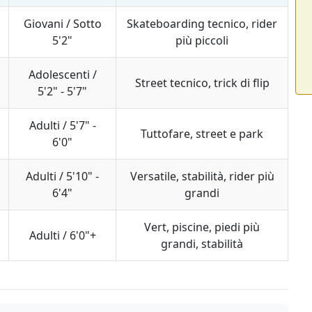
Giovani / Sotto
Skateboarding tecnico, rider
5'2"
più piccoli
Adolescenti /
Street tecnico, trick di flip
5'2" - 5'7"
Adulti / 5'7" -
Tuttofare, street e park
6'0"
Adulti / 5'10" -
Versatile, stabilità, rider più
6'4"
grandi
Vert, piscine, piedi più
Adulti / 6'0"+
grandi, stabilità