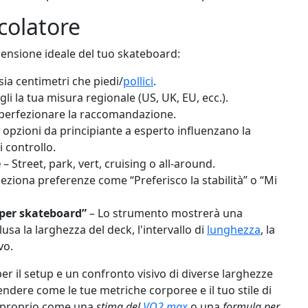
lcolatore
mensione ideale del tuo skateboard:
sia centimetri che piedi/
pollici
.
gli la tua misura regionale (US, UK, EU, ecc.).
 perfezionare la raccomandazione.
 opzioni da principiante a esperto influenzano la
i controllo.
e
– Street, park, vert, cruising o all-around.
eleziona preferenze come “Preferisco la stabilità” o “Mi
 per skateboard”
– Lo strumento mostrerà una
sa la larghezza del deck, l'intervallo di
lunghezza
, la
vo.
er il setup e un confronto visivo di diverse larghezze
ndere come le tue metriche corporee e il tuo stile di
a, proprio come una
stima del
VO2 max
o una
formula per