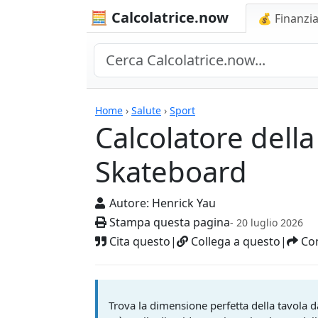
🧮 Calcolatrice.now
💰 Finanzia
Calcolatrici
Home
›
Salute
›
Sport
Calcolatore dell
Skateboard
Autore:
Henrick Yau
Stampa questa pagina
- 20 luglio 2026
Cita questo
|
Collega a questo
|
Con
Trova la dimensione perfetta della tavola da