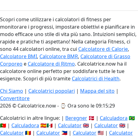
Scopri come utilizzare i calcolatori di fitness per
monitorare i progressi, impostare obiettivi e pianificare in
modo efficace uno stile di vita più sano. Intuizioni semplici,
rapide e pratiche ti aspettano! Nella categoria Fitness, ci
sono 44 calcolatori online, tra cui
Calcolatore di Calorie
,
Calcolatore BMI
,
Calcolatore BMR
,
Calcolatore di Grasso
Corporeo
e
Calcolatore di Ritmo
. Calcolatrice.now ha il
calcolatore online perfetto per soddisfare tutte le tue
esigenze. Scopri di più tramite
Calcolatrici di Health
.
Chi Siamo
|
Calcolatrici popolari
|
Mappa del sito
|
Convertitore
2026 © Calcolatrice.now - ⌚
Ora sono le 09:15:29
Calcolatrici in altre lingue: |
Beregner
🇩🇰 |
Calculadora
🇧🇷
🇵🇹 |
Calculadora
🇪🇸🇲🇽 |
Calculator
🇬🇧 |
Calculator
🇬🇧 |
Calculator
🇷🇴 |
Calculator
🇵🇭 |
Calculator
🇺🇸 |
Calculator