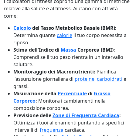
I calcolatori di fitness coprono una gamma di metriche
relative alla salute e al fitness. Aiutano con attività
come:
Calcolo
del Tasso Metabolico Basale (BMR):
Determina quante
calorie
il tuo corpo necessita a
riposo.
Stima dell'Indice di
Massa
Corporea (BMI):
Comprendi se il tuo peso rientra in un intervallo
salutare.
Monitoraggio dei Macronutrienti:
Pianifica
l'assunzione giornaliera di
proteine
,
carboidrati
e
grassi.
Misurazione della
Percentuale
di
Grasso
Corporeo
:
Monitora i cambiamenti nella
composizione corporea.
Previsione delle
Zone di Frequenza Cardiaca
:
Ottimizza i tuoi allenamenti puntando a specifici
intervalli di
frequenza
cardiaca.