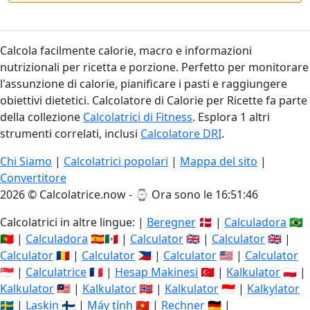
Calcola facilmente calorie, macro e informazioni
nutrizionali per ricetta e porzione. Perfetto per monitorare
l'assunzione di calorie, pianificare i pasti e raggiungere
obiettivi dietetici. Calcolatore di Calorie per Ricette fa parte
della collezione
Calcolatrici di Fitness
. Esplora 1 altri
strumenti correlati, inclusi
Calcolatore DRI
.
Chi Siamo
|
Calcolatrici popolari
|
Mappa del sito
|
Convertitore
2026 © Calcolatrice.now - ⌚
Ora sono le 16:51:46
Calcolatrici in altre lingue: |
Beregner
🇩🇰 |
Calculadora
🇧🇷
🇵🇹 |
Calculadora
🇪🇸🇲🇽 |
Calculator
🇬🇧 |
Calculator
🇬🇧 |
Calculator
🇷🇴 |
Calculator
🇵🇭 |
Calculator
🇺🇸 |
Calculator
🇸🇬 |
Calculatrice
🇫🇷 |
Hesap Makinesi
🇹🇷 |
Kalkulator
🇵🇱 |
Kalkulator
🇲🇾 |
Kalkulator
🇳🇴 |
Kalkulator
🇮🇩 |
Kalkylator
🇸🇪 |
Laskin
🇫🇮 |
Máy tính
🇻🇳 |
Rechner
🇩🇪 |