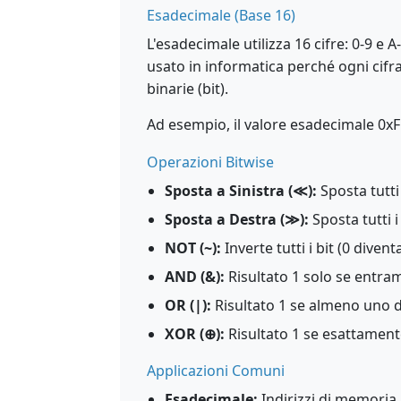
Esadecimale (Base 16)
L'esadecimale utilizza 16 cifre: 0-9 e 
usato in informatica perché ogni cif
binarie (bit).
Ad esempio, il valore esadecimale 0xF
Operazioni Bitwise
Sposta a Sinistra (≪):
Sposta tutti 
Sposta a Destra (≫):
Sposta tutti i
NOT (~):
Inverte tutti i bit (0 divent
AND (&):
Risultato 1 solo se entram
OR (|):
Risultato 1 se almeno uno de
XOR (⊕):
Risultato 1 se esattamente
Applicazioni Comuni
Esadecimale:
Indirizzi di memoria,