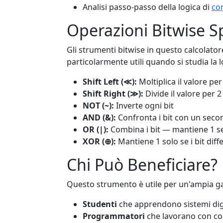
Analisi passo-passo della logica di
co
Operazioni Bitwise S
Gli strumenti bitwise in questo calcolator
particolarmente utili quando si studia la lo
Shift Left (≪):
Moltiplica il valore per
Shift Right (≫):
Divide il valore per 2
NOT (~):
Inverte ogni bit
AND (&):
Confronta i bit con un seco
OR (|):
Combina i bit — mantiene 1 s
XOR (⊕):
Mantiene 1 solo se i bit diff
Chi Può Beneficiare?
Questo strumento è utile per un'ampia g
Studenti
che apprendono sistemi digi
Programmatori
che lavorano con cod