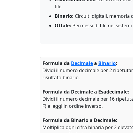
file
Binario:
Circuiti digitali, memoria
Ottale:
Permessi di file nei sistemi
Formula da
Decimale
a
Binario
:
Dividi il numero decimale per 2 ripetutam
risultato binario.
Formula da Decimale a Esadecimale:
Dividi il numero decimale per 16 ripetuta
F) e leggi in ordine inverso.
Formula da Binario a Decimale:
Moltiplica ogni cifra binaria per 2 eleva