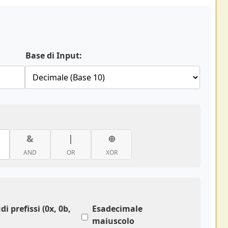
Base di Input:
&
|
⊕
AND
OR
XOR
di prefissi (0x, 0b,
Esadecimale
maiuscolo