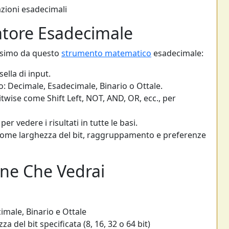
azioni esadecimali
atore Esadecimale
assimo da questo
strumento matematico
esadecimale:
ella di input.
: Decimale, Esadecimale, Binario o Ottale.
bitwise come Shift Left, NOT, AND, OR, ecc., per
r vedere i risultati in tutte le basi.
come larghezza del bit, raggruppamento e preferenze
one Che Vedrai
imale, Binario e Ottale
a del bit specificata (8, 16, 32 o 64 bit)