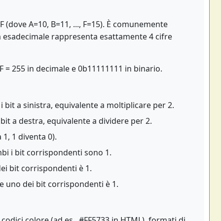
A-F (dove A=10, B=11, ..., F=15). È comunemente
ra esadecimale rappresenta esattamente 4 cifre
F = 255 in decimale e 0b11111111 in binario.
i bit a sinistra, equivalente a moltiplicare per 2.
 bit a destra, equivalente a dividere per 2.
a 1, 1 diventa 0).
bi i bit corrispondenti sono 1.
i bit corrispondenti è 1.
 uno dei bit corrispondenti è 1.
 codici colore (ad es., #FF5733 in HTML), formati di