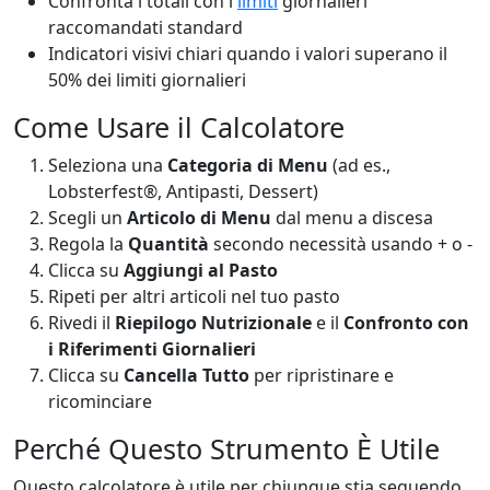
Confronta i totali con i
limiti
giornalieri
raccomandati standard
Indicatori visivi chiari quando i valori superano il
50% dei limiti giornalieri
Come Usare il Calcolatore
Seleziona una
Categoria di Menu
(ad es.,
Lobsterfest®, Antipasti, Dessert)
Scegli un
Articolo di Menu
dal menu a discesa
Regola la
Quantità
secondo necessità usando + o -
Clicca su
Aggiungi al Pasto
Ripeti per altri articoli nel tuo pasto
Rivedi il
Riepilogo Nutrizionale
e il
Confronto con
i Riferimenti Giornalieri
Clicca su
Cancella Tutto
per ripristinare e
ricominciare
Perché Questo Strumento È Utile
Questo calcolatore è utile per chiunque stia seguendo