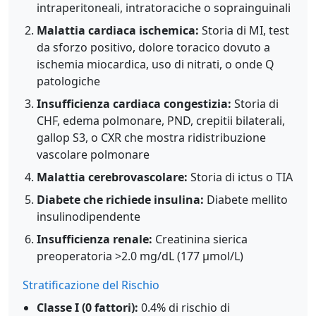
intraperitoneali, intratoraciche o soprainguinali
Malattia cardiaca ischemica:
Storia di MI, test
da sforzo positivo, dolore toracico dovuto a
ischemia miocardica, uso di nitrati, o onde Q
patologiche
Insufficienza cardiaca congestizia:
Storia di
CHF, edema polmonare, PND, crepitii bilaterali,
gallop S3, o CXR che mostra ridistribuzione
vascolare polmonare
Malattia cerebrovascolare:
Storia di ictus o TIA
Diabete che richiede insulina:
Diabete mellito
insulinodipendente
Insufficienza renale:
Creatinina sierica
preoperatoria >2.0 mg/dL (177 μmol/L)
Stratificazione del Rischio
Classe I (0 fattori):
0.4% di rischio di